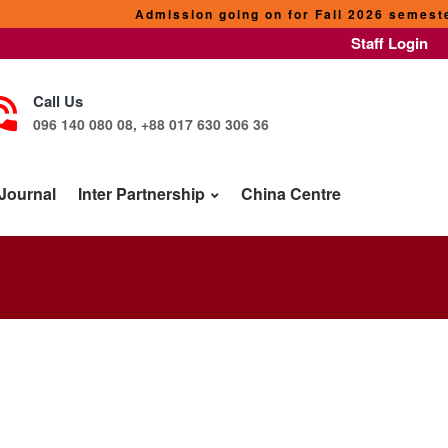
Admission going on for Fall 2026 semester. 
Staff Login
Call Us
096 140 080 08, +88 017 630 306 36
Journal
Inter Partnership
China Centre