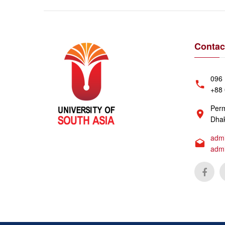
Contac
096 
+88 
Perm
Dhak
admi
adm