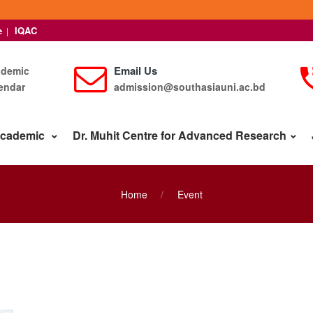
e
IQAC
|
Email Us
ademic
endar
admission@southasiauni.ac.bd
cademic
Dr. Muhit Centre for Advanced Research
Home
Event