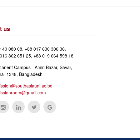
t us
140 080 08, +88 017 630 306 36,
016 862 651 25, +88 019 664 598 18
anent Campus - Amin Bazar, Savar,
a -1348, Bangladesh
ssion@southasiauni.ac.bd
issionroom@gmail.com