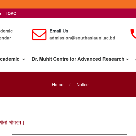
e
IQAC
|
Email Us
ademic
endar
admission@southasiauni.ac.bd
cademic
Dr. Muhit Centre for Advanced Research
Home
Notice
ে খোলা থাকবে।