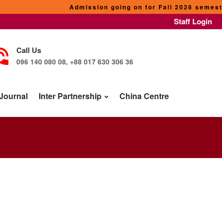
Admission going on for Fall 2026 semester
Staff Login
Call Us
096 140 080 08, +88 017 630 306 36
Journal
Inter Partnership
China Centre