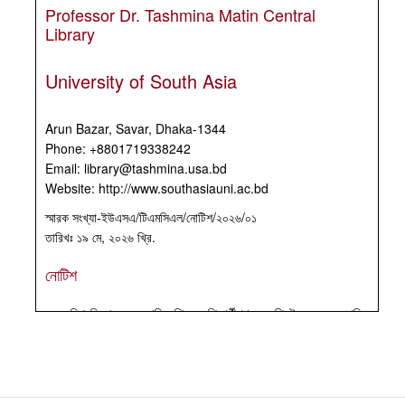
Professor Dr. Tashmina Matin Central
Library
University of South Asia
Arun Bazar, Savar, Dhaka-1344
Phone: +8801719338242
Email: library@tashmina.usa.bd
Website: http://www.southasiauni.ac.bd
স্মারক সংখ্যা-ইউএসএ/টিএমসিএল/নোটিশ/২০২৬/০১
তারিখঃ ১৯ মে, ২০২৬ খ্রি.
নোটিশ
অত্র বিশ্ববিদ্যালয়ের সম্মানিত শিক্ষক, শিক্ষার্থীগণসহ সংশ্লিষ্ট সকলের অবগতির
জন্য জানানো যাচ্ছে যে, গ্রন্থাগার ব্যবহারকারীদের সুবিধার্থে প্রফেসর ড.
তাসমিনা মতিন সেন্ট্রাল লাইব্রেরীর পাঠকক্ষ ও গ্রন্থাগারের কার্যক্রম নিম্নে বর্ণিত
সময়সূচী অনুযায়ী নিরবচ্ছিন্নভাবে খোলা থাকবে।